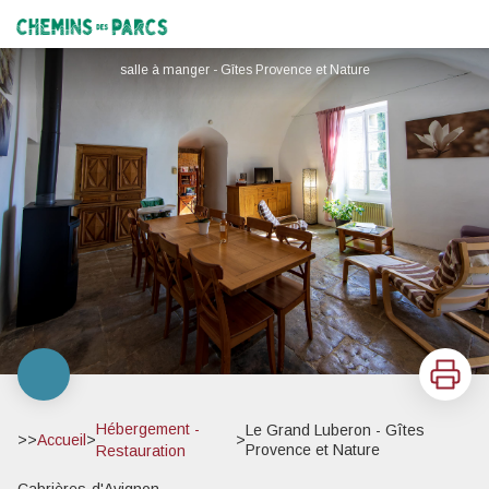
Le Grand Luberon - Gîtes Provence et Nature
Chemins des Parcs
salle à manger - Gîtes Provence et Nature
Imprimer
Hébergement -
Le Grand Luberon - Gîtes
>>
Accueil
>
>
Provence et Nature
Restauration
Cabrières-d'Avignon