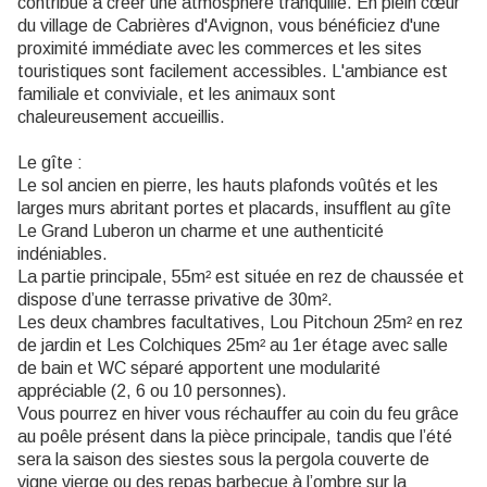
contribue à créer une atmosphère tranquille. En plein cœur
du village de Cabrières d'Avignon, vous bénéficiez d'une
proximité immédiate avec les commerces et les sites
touristiques sont facilement accessibles. L'ambiance est
familiale et conviviale, et les animaux sont
chaleureusement accueillis.
Le gîte :
Le sol ancien en pierre, les hauts plafonds voûtés et les
larges murs abritant portes et placards, insufflent au gîte
Le Grand Luberon un charme et une authenticité
indéniables.
La partie principale, 55m² est située en rez de chaussée et
dispose d’une terrasse privative de 30m².
Les deux chambres facultatives, Lou Pitchoun 25m² en rez
de jardin et Les Colchiques 25m² au 1er étage avec salle
de bain et WC séparé apportent une modularité
appréciable (2, 6 ou 10 personnes).
Vous pourrez en hiver vous réchauffer au coin du feu grâce
au poêle présent dans la pièce principale, tandis que l’été
sera la saison des siestes sous la pergola couverte de
vigne vierge ou des repas barbecue à l’ombre sur la