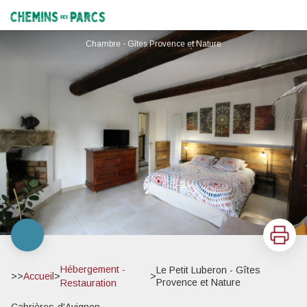
Le Petit Luberon - Gîtes Provence et Nature
Chemins des Parcs
Chambre - Gîtes Provence et Nature
Imprimer
Hébergement -
Le Petit Luberon - Gîtes
>>
Accueil
>
>
Provence et Nature
Restauration
Cabrières-d'Avignon