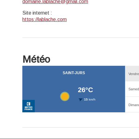
domaine.lablache@gmail.com
Site internet
:
https://lablache.com
Météo