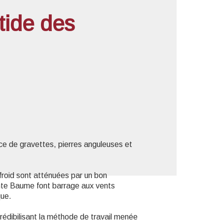
tide des
'image en plein écran
ence de gravettes, pierres anguleuses et
 froid sont atténuées par un bon
ainte Baume font barrage aux vents
que.
édibilisant la méthode de travail menée