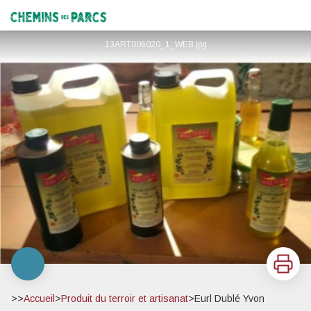
Eurl Dublé Yvon
Chemins des Parcs
13ART006020_1_WEB.jpg
Imprimer
>>
Accueil
>
Produit du terroir et artisanat
>
Eurl Dublé Yvon