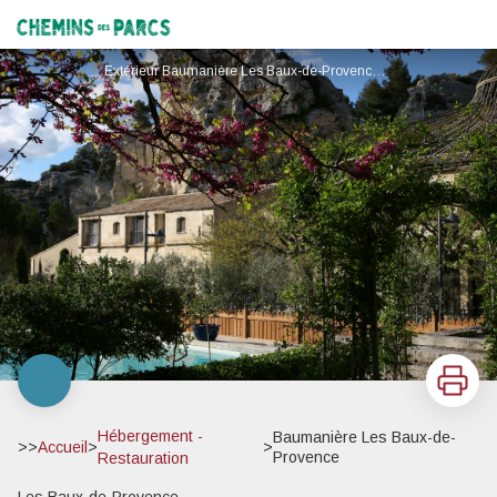
Baumanière Les Baux-de-Provence
Chemins des Parcs
Extérieur Baumanière Les Baux-de-Provence - P. Schaff
Imprimer
Hébergement -
Baumanière Les Baux-de-
>>
Accueil
>
>
Provence
Restauration
Les Baux-de-Provence