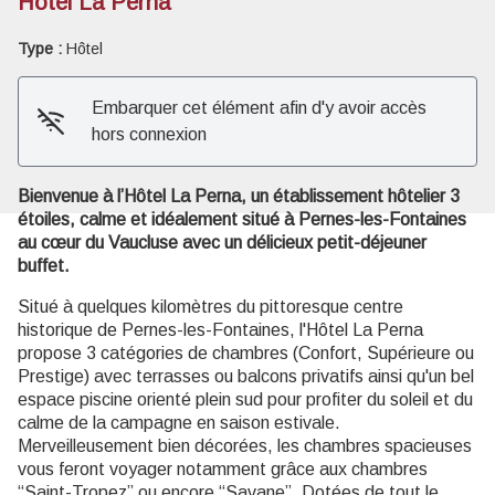
Hôtel La Perna
Type :
Hôtel
Voir l'image en plein écran
Embarquer cet élément afin d'y avoir accès
hors connexion
Bienvenue à l’Hôtel La Perna, un établissement hôtelier 3
étoiles, calme et idéalement situé à Pernes-les-Fontaines
au cœur du Vaucluse avec un délicieux petit-déjeuner
buffet.
Situé à quelques kilomètres du pittoresque centre
historique de Pernes-les-Fontaines, l'Hôtel La Perna
propose 3 catégories de chambres (Confort, Supérieure ou
Prestige) avec terrasses ou balcons privatifs ainsi qu'un bel
espace piscine orienté plein sud pour profiter du soleil et du
calme de la campagne en saison estivale.
Merveilleusement bien décorées, les chambres spacieuses
vous feront voyager notamment grâce aux chambres
“Saint-Tropez” ou encore “Savane”. Dotées de tout le