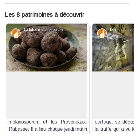
Les 8 patrimoines à découvrir
La tuber melanosporum - Pierre Marilly
Produits du terroir
Produits du te
L'or noir du Verdon
La maison de la tr
Aups est réputé dans toute la région
La Provence est un
pour son célèbre et très attendu
et Aups une des
Voir l'image en plein écran
marché de la fameuse truffe noire au
emblématiques de 
parfum et au goût incomparable, que
depuis longtemps, l
les spécialistes appellent Tuber
se récolte, se vé
melanosporum et les Provençaux,
partage, se dégu
Rabasse. Il a lieu chaque jeudi matin
la truffe qui a vu 