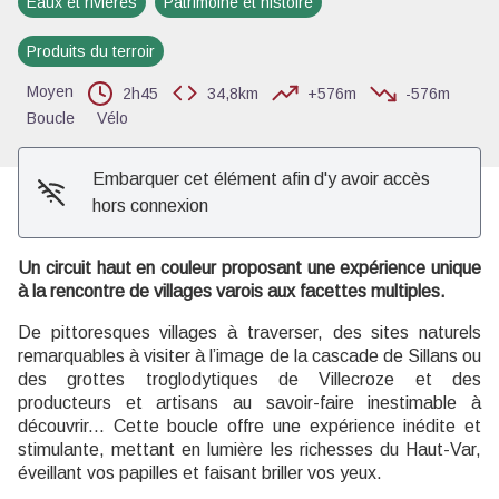
Eaux et rivières
Patrimoine et histoire
Voir l'image en plein écran
Produits du terroir
Moyen
2h45
34,8km
+576m
-576m
Boucle
Vélo
Embarquer cet élément afin d'y avoir accès
hors connexion
Un circuit haut en couleur proposant une expérience unique
à la rencontre de villages varois aux facettes multiples.
De pittoresques villages à traverser, des sites naturels
remarquables à visiter à l’image de la cascade de Sillans ou
des grottes troglodytiques de Villecroze et des
producteurs et artisans au savoir-faire inestimable à
découvrir... Cette boucle offre une expérience inédite et
stimulante, mettant en lumière les richesses du Haut-Var,
éveillant vos papilles et faisant briller vos yeux.