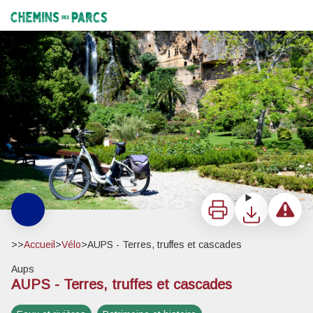
AUPS - Terres, truffes et cascades
Cascade de Villecroze - Velo Loisir Provence
Chemins des Parcs
Imprimer
Télécharger
Signaler 
>>
Accueil
>
Vélo
>
AUPS - Terres, truffes et cascades
Aups
AUPS - Terres, truffes et cascades