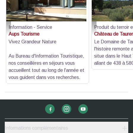
Information - Service
Produit du terroir 
Devanture - LGV Tourisme
VAR TOURISME CB_T
Aups Tourisme
Château de Taure
Vivez Grandeur Nature
Le Domaine de Ta
l'histoire remonte 
Au Bureau d'Information Touristique,
situe dans le Haut 
nos conseillères en séjours vous
allant de 438 à 58
accueillent tout au long de l'année et
vous guident dans vos recherches.
Informations complémentaires