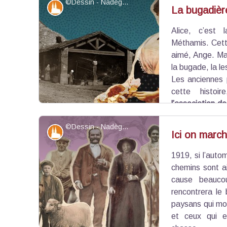
©Dessin - Nadège Poupaert / ©Laurence Veillard - PNRMV
Patrimoine et histoire
La bugadièr
Alice, c’est
Voir l'image en plein écran
Méthamis. Cette
aimé, Ange. Mai
la bugade, la le
Les anciennes p
cette histoi
l’association 
de passionnés qui s’est donné pour mission de sa
©Dessin - Nadège Poupaert / ©Laurence Veillard - PNRMV
Les visages redessinés par
Nadège Poupaert
son
Patrimoine et histoire
Ici on march
1919, si l’auto
Voir l'image en plein écran
chemins sont ai
cause beauco
rencontrera le 
paysans qui mo
et ceux qui e