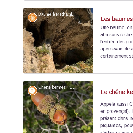
chasse.
Dans cette histoire, un personnage détient la c
Baume à Méthamis - Daniel VILLANOVA
celui qui sait, qui lit les signes de la nature, du ci
Géologie
Les baumes
berger.
Une baume, en 
abri sous roche
Voir l'image en plein écran
l'entrée des go
apercevoir plu
certainement sé
Chêne kermès - Daniel VILLANOVA
Flore
Le chêne k
Appelé aussi C
Voir l'image en plein écran
en provençal),
présent dans no
piquantes, peuv
s'adapter aux s