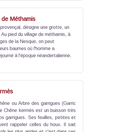
lef ce qui « pose problème ». C’est
el, de l’en deçà et de l’au-delà, c’est
le
 de Méthamis
provençal, désigne une grotte, un
. Au pied du village de méthamis, à
rges de la Nesque, on peut
sieurs baumes où l'homme a
journé à l'époque néandertalienne.
ermès
hêne ou Arbre des garrigues (Garric
 le Chêne kermès est un buisson très
s garrigues. Ses feuilles, petites et
ent rappeler celles du houx. Il sait
ols les plus arides et c'est dans ces