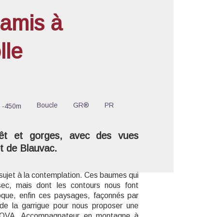
amis à
lle
'image en plein écran
Boucle
GR®
PR
-450m
orêt et gorges, avec des vues
et de Blauvac.
 sujet à la contemplation. Ces baumes qui
à sec, mais dont les contours nous font
que, enfin ces paysages, façonnés par
 de la garrigue pour nous proposer une
LANOVA, Accompagnateur en montagne à