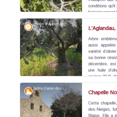
conditions qu'il
historiquement 
pour tanner le cuir. Son parasite, la cochenille
Olivier d'Aubignan - ©Chloé Giboin - PNR Mont-Ventoux
comme colorant rouge après broyage et séchag
Flore
L'Aglandau, 
Arbre embléma
Voir l'image en plein écran
aussi appelée
variété d’olivi
sa bonne résis
décembre, est 
une huile d’ol
environ 20 % de
Notre-Dame-des-Neiges - ©Elsa Aptel - OTI Ventoux Sud
Patrimoine et histoire
Chapelle N
Cette chapelle
Voir l'image en plein écran
des-Neiges, fu
Blaise. Elle a 