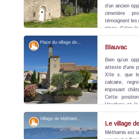
d’un ancien opp
cimetière p
témoignent les
place. Selon la
après une chute de neige exceptionnelle surv
Place du village de Blauvac - ©Elsa Aptel - OTI Ventoux Sud
allongé avec un chevet plat, sa façade se di
Patrimoine et histoire
Blauvac
surmonté d’un petit clocher-mur à une seule cloch
elle fait toujours l’objet d’un pèlerinage dédié à l
Bien qu’un opp
Voir l'image en plein écran
atteste d’une p
XIIe s. que le
calcaire, reg
imposant châte
Cette positi
Vaucluse et l
superbes points de vue sur les massifs environnan
Village de Méthamis - Damien ROSSO - PNR Mont-Ventoux
Patrimoine et histoire
Le village 
Méthamis est un