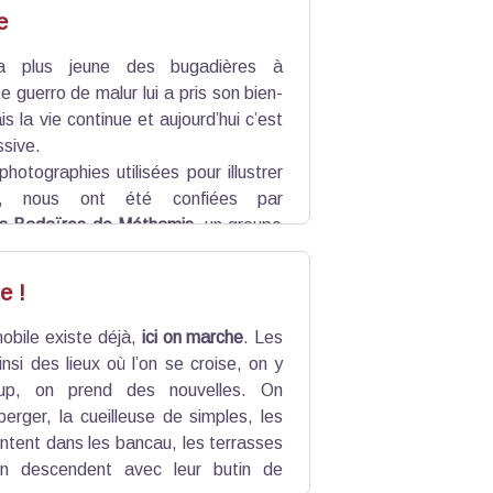
e
 la plus jeune des bugadières à
 guerro de malur lui a pris son bien-
s la vie continue et aujourd’hui c’est
ssive.
hotographies utilisées pour illustrer
re, nous ont été confiées par
des Badaïres de Méthamis
, un groupe
uvegarder la mémoire de son village.
t inspirés de ces vieilles photos.
e !
mobile existe déjà,
ici on marche
. Les
nsi des lieux où l’on se croise, on y
up, on prend des nouvelles. On
berger, la cueilleuse de simples, les
ntent dans les bancau, les terrasses
n descendent avec leur butin de