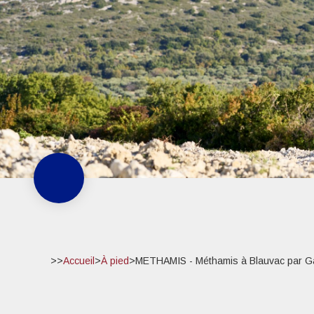
>>
Accueil
>
À pied
>
METHAMIS - Méthamis à Blauvac par G