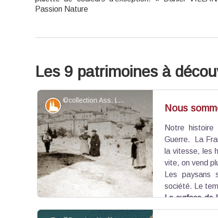
Passion Nature
Les 9 patrimoines à découv
©collection Ass. Les Badassiers
Patrimoine et histoire
Nous sommes
Notre histoir
Guerre. La Fra
la vitesse, les 
vite, on vend plu
Les paysans s
société. Le te
La surface de l
ses profondeurs…