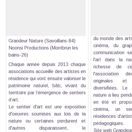
Le sentier de d'Art est le fruit d’une
Depuis 2004 , l’as
coopération entre trois associations
Nature favorise et
Voir l'image en plein écran
portant le projet « Les
démarches artisti
Transhumances Artistiques »
favorisant un au
nature. Ce collect
Serres Lez’Arts (Serres-05),
du monde des arts
Grandeur Nature (Savoillans-84)
cinéma, du grap
Noonsi Productions (Montbrun les
communication se
bains-26)
l'art dans la na
Chaque année depuis 2013 chaque
richesse de ce
associations accueille des artistes en
l'association dé
résidence qui vont ensuite valoriser le
originales et 
patrimoine naturel, bâti, vivant du
diversifiées. Le 
territoire par l’émergence de sentiers
nature a lieu pen
d’art.
en été et propos
Le sentier d'art est une exposition
cinéma, un sen
d'oeuvres soumises aux lois de la
résidences d'artis
nature ou certaines perdurent et
pédagogiques.
d'autres disparaissent, le
Site web Grandeur