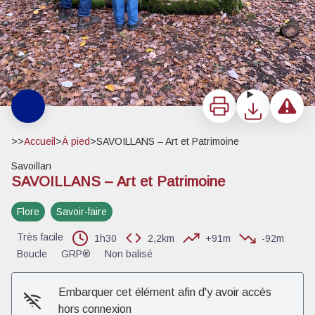
Imprimer
Télécharger
Signaler 
>>
Accueil
>
À pied
>
SAVOILLANS – Art et Patrimoine
Savoillan
SAVOILLANS – Art et Patrimoine
Flore
Savoir-faire
Très facile
1h30
2,2km
+91m
-92m
Boucle
GRP®
Non balisé
Embarquer cet élément afin d'y avoir accès
hors connexion