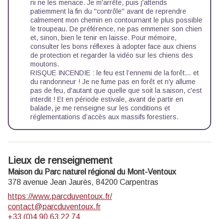
ni ne les menace. Je m'arrête, puis j'attends
patiemment la fin du ''contrôle'' avant de reprendre
calmement mon chemin en contournant le plus possible
le troupeau. De préférence, ne pas emmener son chien
et, sinon, bien le tenir en laisse. Pour mémoire,
consulter les
bons réflexes à adopter face aux chiens
de protection
et regarder la
vidéo sur les chiens des
moutons.
RISQUE INCENDIE : le feu est l’ennemi de la forêt… et
du randonneur ! Je ne fume pas en forêt et n'y allume
pas de feu, d'autant que quelle que soit la saison, c'est
interdit ! Et en période estivale, avant de partir en
balade, je me renseigne sur les
conditions et
réglementations d’accès aux massifs forestiers.
Lieux de renseignement
Maison du Parc naturel régional du Mont-Ventoux
378 avenue Jean Jaurès,
84200
Carpentras
https://www.parcduventoux.fr/
contact@parcduventoux.fr
+33 (0)4 90 63 22 74