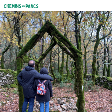
SAVOILLANS – Art et Patrimoine
Maison - ©C. Giboin - PNRMV
Chemins des Parcs