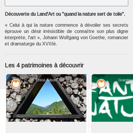
Voir l'image en plein écran
Découverte du Land'Art ou "quand la nature sert de toile".
« Celui à qui la nature commence à dévoiler ses secrets
éprouve un désir irrésistible de connaître son plus digne
interprète, l'art », Johann Wolfgang von Goethe, romancier
et dramaturge du XVIIIè.
Les 4 patrimoines à découvrir
Chloé Giboin
Grandeur
Savoir-faire
Savoir-faire
Sentier d'Art
Association Grand