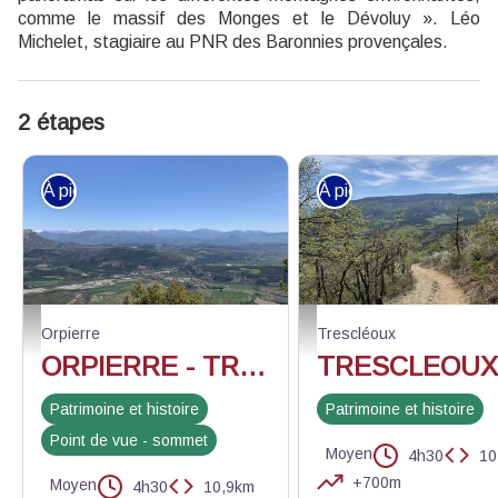
comme le massif des Monges et le Dévoluy ». Léo
Michelet, stagiaire au PNR des Baronnies provençales.
2 étapes
À pied
À pied
Panorama depuis la pointe du Col de Garde - Léo MICHELET - PNR Baronni
Descente au village d'Orpierre
Orpierre
Trescléoux
ORPIERRE - TRESCLEOUX - Balcons du protestantisme - jour 1
Patrimoine et histoire
Patrimoine et histoire
Point de vue - sommet
Moyen
4h30
10
+700m
Moyen
4h30
10,9km