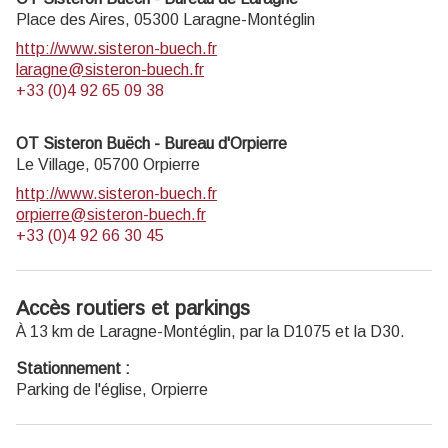
Du mardi au vendredi de 14h à 18h, et les dimanches de
Place des Aires,
05300
Laragne-Montéglin
juillet et août de 14h à 18h
http://www.sisteron-buech.fr
laragne@sisteron-buech.fr
+33 (0)4 92 65 09 38
OT Sisteron Buëch - Bureau d'Orpierre
Le Village,
05700
Orpierre
http://www.sisteron-buech.fr
orpierre@sisteron-buech.fr
+33 (0)4 92 66 30 45
Accès routiers et parkings
À 13 km de Laragne-Montéglin, par la D1075 et la D30.
Stationnement :
Parking de l'église, Orpierre