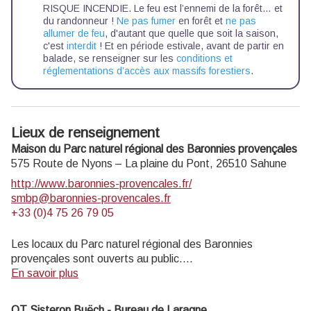
RISQUE INCENDIE. Le feu est l’ennemi de la forêt… et
du randonneur !
Ne pas fumer
en forêt et
ne pas
allumer de feu
, d'autant que quelle que soit la saison,
c'est
interdit
! Et en période estivale, avant de partir en
balade, se renseigner sur les
conditions et
réglementations d’accès aux massifs forestiers
.
Lieux de renseignement
Maison du Parc naturel régional des Baronnies provençales
575 Route de Nyons – La plaine du Pont,
26510
Sahune
http://www.baronnies-provencales.fr/
smbp@baronnies-provencales.fr
+33 (0)4 75 26 79 05
Les locaux du Parc naturel régional des Baronnies
provençales sont ouverts au public.
En savoir plus
LA MAISON DU PARC EST OUVERTE DU 8 AVRIL AU
31 OCTOBRE 2025
OT Sisteron Buëch - Bureau de Laragne