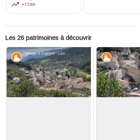
+719m
Les 26 patrimoines à découvrir
Village d'Orpierre - Léo MICHELET - PNR Baronnies provençales
Patrimoine et histoire
Patrimoine et
Orpierre, la vallée pierreuse
L'église Saint-Juli
Implanté sur son site actuel depuis la
Si une église, dé
fin du Xe s. son nom latin,
Vallis
existait dans le q
Voir l'image en plein écran
Petrosus
, signifierait « vallée
à la fin du Moyen 
pierreuse ». Possession des
Saint-Julien qui, d