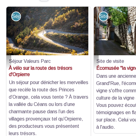
Séjour Valeurs Parc
Site de visite
Séjour Valeurs Parc
Site de visite
A vélo sur les routes des Baronnies provençales - YPOV Agency
L'écomusée dans la Gra
À vélo sur la route des trésors
Écomusée "la vigne
d'Orpierre
Dans une ancienne
Un séjour pour dénicher les merveilles
Grand'Rue, l'écom
que recèle la route des Princes
vigne s'offre comme
d’Orange, cela vous tente ? À travers
culture de la vigne
la vallée du Céans ou lors d’une
Vous pouvez écou
charmante pause dans l’un des
témoignages en f
villages provençaux tel qu’Orpierre,
sur place. Celui v
des producteurs vous présentent
à l'audio.
leurs trésors.