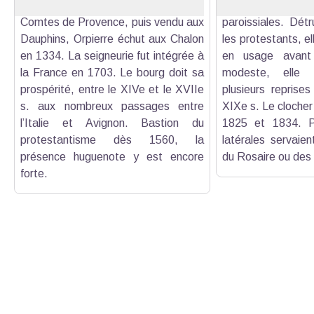
Mévouillon sous l’autorité des
moins, remplit
Comtes de Provence, puis vendu aux
paroissiales. Dét
Dauphins, Orpierre échut aux Chalon
les protestants, el
en 1334. La seigneurie fut intégrée à
en usage avant 
la France en 1703. Le bourg doit sa
modeste, elle 
prospérité, entre le XIVe et le XVIIe
plusieurs reprise
s. aux nombreux passages entre
XIXe s. Le clocher 
l’Italie et Avignon. Bastion du
1825 et 1834. Pl
protestantisme dès 1560, la
latérales servaien
présence huguenote y est encore
du Rosaire ou des
forte.