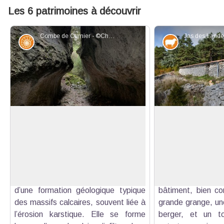
Les 6 patrimoines à découvrir
Combe de Curnier - ©Chloé Giboin - PNR Mont-Ventoux
Géologie
Elevage et p
Combe de Curnier
Jas des Landerots
La combe de Curnier est l’une des
Le jas des Landerot
plus étroites du versant sud du Mont
situé au pied du
Voir l'image en plein écran
Ventoux. Par endroits, seul le
témoin précieux
passage d’un homme est possible
local. Encore util
tant la gorge est resserrée. Il s’agit
perpétue une activ
d’une formation géologique typique
bâtiment, bien co
des massifs calcaires, souvent liée à
grande grange, un
l’érosion karstique. Elle se forme
berger, et un to