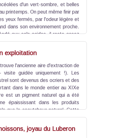
ncéolées d'un vert-sombre, et belles
 au printemps. On peut même finir par
les yeux fermés, par l'odeur légère et
pand dans son environnement proche.
éodé aux sols acides, il reste assez
mmun dans le massif des ocres où il
ments.
n exploitation
trouve l'ancienne aire d'extraction de
 - visite guidée uniquement !). Les
trel sont devenus des ocriers et des
portant dans le monde entier au XIXe
re est un pigment naturel qui a été
me épaississant dans les produits
els que le caoutchouc naturel. Cette
 dans le monde entier (joints de
sé dans le bâtiment pour les enduits de
moissons, joyau du Luberon
se de 1929 et a été progressivement