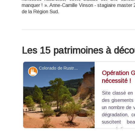
manquer ! ». Anne-Camille Vinson - stagiaire master 
de la Région Sud.
Les 15 patrimoines à déco
Colorado de Rustrel - ©Daniel Grenouilleau
Patrimoine et histoire
Opération G
nécessité !
Site classé en
des gisements 
un nombre de v
dégradation, c
suscitent be
concertation av