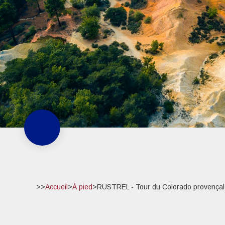
>>
Accueil
>
À pied
>
RUSTREL - Tour du Colorado provençal