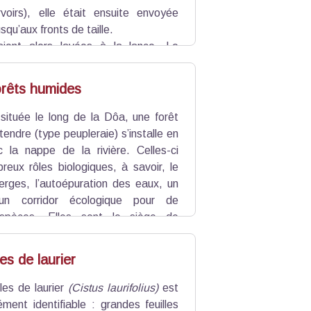
rvoirs), elle était ensuite envoyée
squ’aux fronts de taille.
aient alors lavées à la lance. Le
gravité à travers un réseau de rigoles
 En chemin, le sable, plus lourd, se
orêts humides
rdeaux (pièges à sable), tandis que
les bassins, l’ocre finissait par se
 située le long de la Dôa, une forêt
 dans un marais salant, les ocriers
 tendre (type peupleraie) s’installe en
t ensuite séchées puis transformées.
 la nappe de la rivière. Celles-ci
reux rôles biologiques, à savoir, le
erges, l’autoépuration des eaux, un
 un corridor écologique pour de
spèces. Elles sont le siège de
èces d’oiseaux et d’insectes.
les de laurier
les de laurier
(Cistus laurifolius)
est
ment identifiable : grandes feuilles