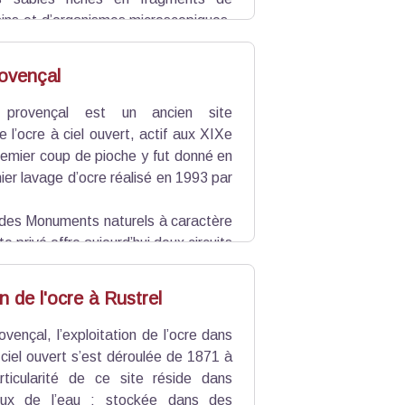
rsins et d’organismes microscopiques.
ur le fond marin, formant des grains
ovençal
toniques provoquent le retrait de la
 et humide, les dépôts de grès verts
 provençal est un ancien site
nts comme le calcaire, les micas et la
e l’ocre à ciel ouvert, actif aux XIXe
sant place à la kaolinite, un minéral
remier coup de pioche y fut donné en
ydroxyde pour l’ocre jaune, un oxyde
nier lavage d’ocre réalisé en 1993 par
t majoritaires. Ainsi, le grès vert
ux du Pays d’Apt.
e des Monuments naturels à caractère
te privé offre aujourd’hui deux circuits
on mobile dédiée. Ils permettent de
ires nuances de couleurs, ainsi que
on de l'ocre à Rustrel
aute saison. Veuillez consulter les
vençal, l’exploitation de l’ocre dans
t votre venue.
 ciel ouvert s’est déroulée de 1871 à
ticularité de ce site réside dans
ieux de l’eau : stockée dans des