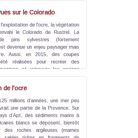
mmunauté de communes Pays d'Apt
alorisation, de bonne gestion et de
vues sur le Colorado
gers mais aussi culturels, dans la
label Grand Site de France.
 l'exploitation de l'ocre, la végétation
envahi le
Colorado de Rustrel
. La
 de pins sylvestres (fortement
est devenue un enjeu paysager mais
aire. Aussi, en 2015, des coupes
 été réalisées pour recréer des
ysagères et retrouver les anciens
 l’ocre dans le site, mais aussi dans le
 visiteurs en créant une zone de
 de l'ocre
 125 millions d’années, une mer peu
vrait une partie de la Provence. Sur
ays d’Apt, des sédiments marins à
alcaires blancs se déposent, bientôt
r des roches argileuses (marnes
s sables riches en fragments de