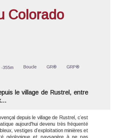
u Colorado
'image en plein écran
Boucle
GR®
GRP®
-355m
uis le village de Rustrel, entre
...
vençal depuis le village de Rustrel, c’est
matique aujourd'hui devenu très fréquenté
leux, vestiges d’exploitation minières et
sité géologique et paysagère à ne pas