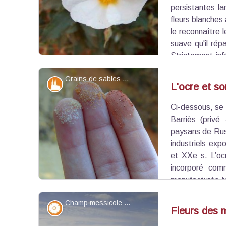
persistantes la
fleurs blanches
le reconnaître 
suave qu'il ré
Strictement inf
localisé dans notre région, mais est assez co
Grains de sables ocreux - ©Eric Garnier - PNR Luberon
trouve sa place en lisières et clairières des boise
Patrimoine et histoire
L'ocre et so
Ci-dessous, se 
Voir l'image en plein écran
Barriès (privé
paysans de Rus
industriels ex
et XXe s. L’oc
incorporé com
manufacturés t
industrie consommait de gros volumes d’ocre
Champ messicole sur le plateau de Caseneuve - ©Eric Garnier - PNR Luberon
boqueaux, rustines de vélo...). Il était aussi utili
Flore
Fleurs des 
façades. Son exploitation a subi la grande cri