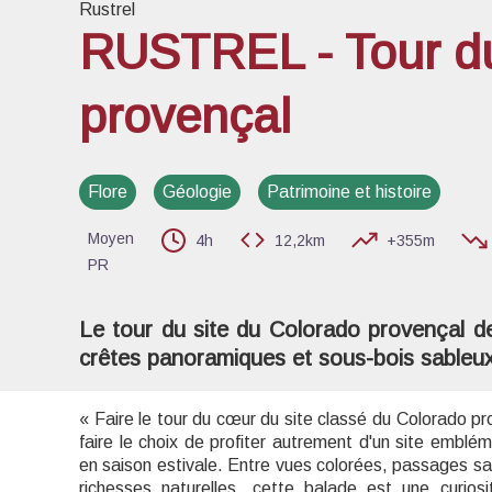
Rustrel
RUSTREL - Tour d
provençal
Voir l
Flore
Géologie
Patrimoine et histoire
Moyen
4h
12,2km
+355m
PR
Le tour du site du Colorado provençal dep
crêtes panoramiques et sous-bois sableux
« Faire le tour du cœur du site classé du Colorado pro
faire le choix de profiter autrement d'un site emblé
en saison estivale. Entre vues colorées, passages sab
richesses naturelles, cette balade est une curio