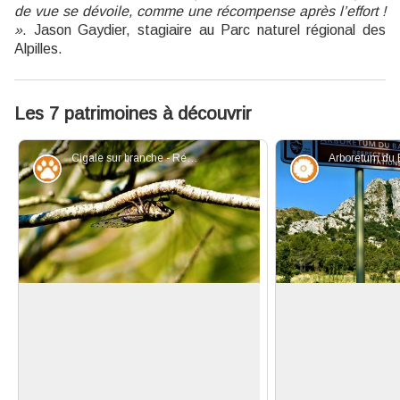
de vue se dévoile, comme une récompense après l’effort !
»
. Jason Gaydier, stagiaire au Parc naturel régional des
Alpilles.
Les 7 patrimoines à découvrir
Cigale sur branche - Rémi Sérange_PNRA
Faune
Flore
Le chant des cigales
Arboretum de Bad
La cigale est un insecte de couleur
Ancienne carrière
brune qui mesure 5 à 9 cm de
c'est en 2009 qu
Voir l'image en plein écran
longueur. Elle possède une trompe
réhabilitée pour r
rigide appelée rostre, qu’elle plante
remarquable au cœu