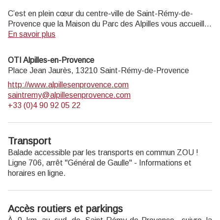
C’est en plein cœur du centre-ville de Saint-Rémy-de-
Provence que la Maison du Parc des Alpilles vous accueille
dans ses locaux entièrement rénovés. Ce nouveau lieu
En savoir plus
vivant est multi-fonctions : il héberge l’équipe d’ingénierie
du Parc mais dispose également d’un espace d’accueil du
OTI Alpilles-en-Provence
public, de salles d’exposition. Véritable centre de
Place Jean Jaurès,
13210
Saint-Rémy-de-Provence
ressources des patrimoines du Parc, il a pour ambition de
http://www.alpillesenprovence.com
faire rayonner les habitants, les visiteurs et les touristes sur
saintremy@alpillesenprovence.com
l’ensemble des 16 communes du Parc.
+33 (0)4 90 92 05 22
Ouvert du lundi au vendredi de 9h à 12h30 et de 13h30 à
17h.
Transport
Entrée gratuite.
Balade accessible par les transports en commun ZOU !
Ligne 706, arrêt "Général de Gaulle" - Informations et
horaires
en ligne.
Accès routiers et parkings