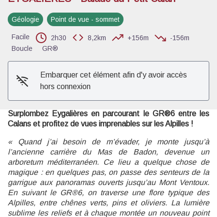
Géologie
Point de vue - sommet
Voir l'image en plein écran
Facile
2h30
8,2km
+156m
-156m
Boucle
GR®
Embarquer cet élément afin d'y avoir accès
hors connexion
Surplombez Eygalières en parcourant le GR®6 entre les
Calans et profitez de vues imprenables sur les Alpilles !
« Quand j’ai besoin de m’évader, je monte jusqu’à
l’ancienne carrière du Mas de Badon, devenue un
arboretum méditerranéen. Ce lieu a quelque chose de
magique : en quelques pas, on passe des senteurs de la
garrigue aux panoramas ouverts jusqu’au Mont Ventoux.
En suivant le GR®6, on traverse une flore typique des
Alpilles, entre chênes verts, pins et oliviers. La lumière
sublime les reliefs et à chaque montée un nouveau point