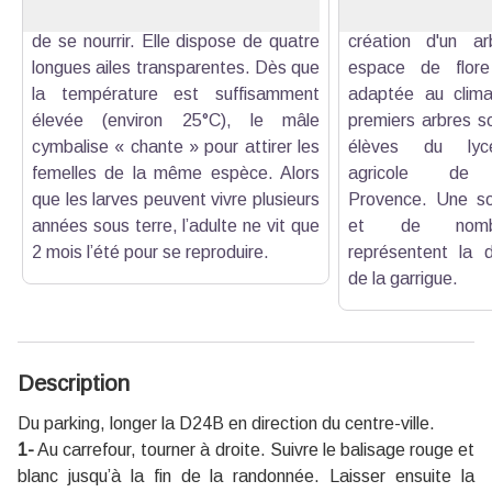
dans les racines et les végétaux afin
projet de revalori
de se nourrir. Elle dispose de quatre
création d'un ar
longues ailes transparentes. Dès que
espace de flore
la température est suffisamment
adaptée au clima
élevée (environ 25°C), le mâle
premiers arbres so
cymbalise « chante » pour attirer les
élèves du lycé
femelles de la même espèce. Alors
agricole de S
que les larves peuvent vivre plusieurs
Provence. Une soi
années sous terre, l’adulte ne vit que
et de nombr
2 mois l’été pour se reproduire.
représentent la di
de la garrigue.
Description
Du parking, longer la D24B en direction du centre-ville.
1-
Au carrefour, tourner à droite. Suivre le balisage rouge et
blanc jusqu’à la fin de la randonnée. Laisser ensuite la