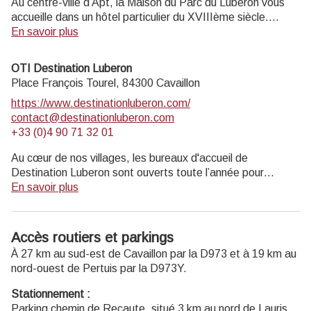
Au centre-ville d’Apt, la Maison du Parc du Luberon vous
accueille dans un hôtel particulier du XVIIIème siècle.
Informations touristiques et vente de livres, cartes,
En savoir plus
topoguides.
Exposition permanente visite gratuite.
OTI Destination Luberon
Musée de géologie entrée payante (4 € ; 2€ réduit ; gratuit
Place François Tourel,
84300
Cavaillon
moins de 18 ans, scolaires, enseignants).
https://www.destinationluberon.com/
contact@destinationluberon.com
Ouvert au public lundi, mardi, jeudi 14h-17h30, et mercredi
+33 (0)4 90 71 32 01
9h-12h30 et 14h-17h30 (hors jours fériés).
Au cœur de nos villages, les bureaux d'accueil de
Destination Luberon sont ouverts toute l’année pour
répondre à toutes vos questions.
En savoir plus
Horaires d’ouverture :
Accès routiers et parkings
CAVAILLON
À 27 km au sud-est de Cavaillon par la D973 et à 19 km au
Du 1er avril au 30 septembre : du lundi au samedi et jours
nord-ouest de Pertuis par la D973Y.
fériés : 9h -12h30 / 14h30-18h.
Du 1er octobre au 31 mars : du lundi au vendredi et jours
Stationnement :
fériés : 9h-12h30 / 14h-17h30. Samedi : 9h-12h30.
Parking chemin de Recaute, situé 3 km au nord de Lauris,