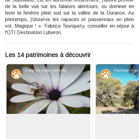
de la belle vue sur les falaises alentours, ou dominer en
hiver la fenêtre plein sud sur la vallée de la Durance. Au
printemps, j'observe les rapaces et passereaux en plein
vol. Magique ! ». Fabrice Teurquety, conseiller en séjour à
l'OTI Destination Luberon.
Les 14 patrimoines à découvrir
Araignée crabe, mimétique sur sa fleur hôte - ©Françoise Delville
Faune
Faune
Invertébrés citadins
APPB késako ?
L'espace urbain, ou péri-urbain, est
Le Petit Luber
utilisé par de nombreux invertébrés,
grande richesse or