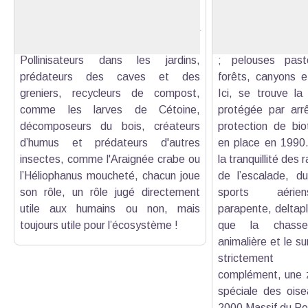
Voir l'image en plein écran
et jusqu’au cœur des maisons. Ils
sa position géo
illustrent parfaitement l’adage « La
chemin entre mer 
nature a horreur du vide ».
la présence de mili
Pollinisateurs dans les jardins,
; pelouses pasto
prédateurs des caves et des
forêts, canyons e
greniers, recycleurs de compost,
Ici, se trouve la
comme les larves de Cétoine,
protégée par arrê
décomposeurs du bois, créateurs
protection de bi
d’humus et prédateurs d'autres
en place en 1990.
insectes, comme l'Araignée crabe ou
la tranquillité des 
l’Héliophanus moucheté, chacun joue
de l’escalade, du
son rôle, un rôle jugé directement
sports aérien
utile aux humains ou non, mais
parapente, deltapl
toujours utile pour l’écosystème !
que la chasse 
animalière et le su
strictement 
complément, une z
spéciale des ois
2000
Massif du Pe