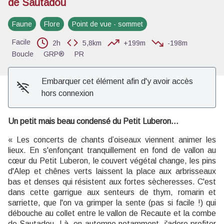
de Sautadou
Voir l'image en plein écran
Faune
Flore
Point de vue - sommet
Facile
2h
5,8km
+199m
-198m
Boucle
GRP®
PR
Embarquer cet élément afin d'y avoir accès
hors connexion
Un petit mais beau condensé du Petit Luberon...
« Les concerts de chants d’oiseaux viennent animer les
lieux. En s'enfonçant tranquillement en fond de vallon au
cœur du Petit Luberon, le couvert végétal change, les pins
d'Alep et chênes verts laissent la place aux arbrisseaux
bas et denses qui résistent aux fortes sècheresses. C'est
dans cette garrigue aux senteurs de thym, romarin et
sarriette, que l'on va grimper la sente (pas si facile !) qui
débouche au collet entre le vallon de Recaute et la combe
de Sautadou. Là, en automne notamment, j'adore profiter