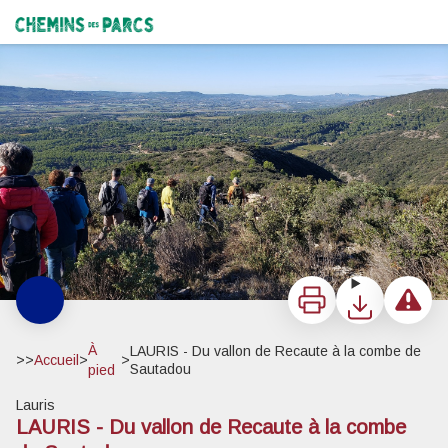
LAURIS - Du vallon de Recaute à la combe de Sautadou
Valbigonce, Sautadou et la Durance - ©Sophie Bourlon - PNR Luberon
Chemins des Parcs
Imprimer
Télécharger
Signaler 
À
LAURIS - Du vallon de Recaute à la combe de
>>
Accueil
>
>
Sautadou
pied
Lauris
LAURIS - Du vallon de Recaute à la combe