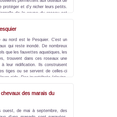
roselières permettent aux oiseaux de
e protéger et d’y nicher leurs petits.
itionnelle de la coupe du roseau est
ns le but de protéger la nidification
esquier
é au nord est le Pesquier. C’est un
aux qui reste inondé. De nombreux
els que les fauvettes aquatiques, les
les, trouvent dans ces roseaux une
à leur nidification. Ils construisent
les tiges ou se servent de celles-ci
 leurs nids. Des invertébrés (alevins,
in de Pesquier.
 chevaux des marais du
s ouest, de mai à septembre, des
gue d’une manade sont parquées.