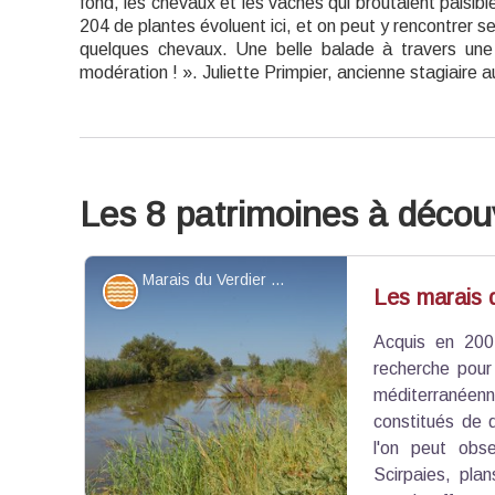
fond, les chevaux et les vaches qui broutaient paisi
204 de plantes évoluent ici, et on peut y rencontrer 
quelques chevaux. Une belle balade à travers une 
modération ! ». Juliette Primpier, ancienne stagiaire 
Les 8 patrimoines à découv
Marais du Verdier - ©Juliette Primpier - PNR Camargue
Eaux et rivières
Les marais 
Acquis en 200
recherche pour
méditerranéen
constitués de 
l'on peut obs
Scirpaies, pla