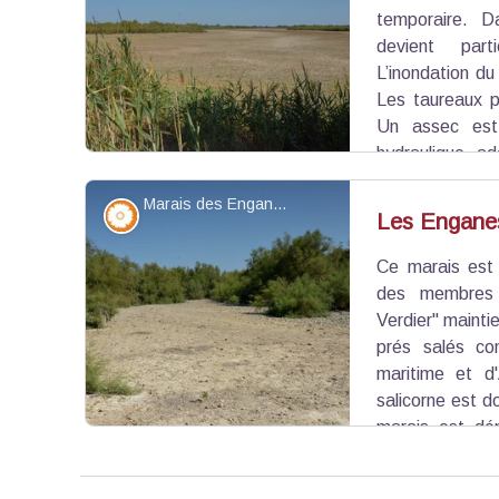
Voir l'image en plein écran
temporaire. 
devient part
L’inondation du
Les taureaux p
Un assec est
hydraulique a
centre, est aussi sec en été. Des oiseaux
Marais des Enganes - ©Juliette Primpier - PNR Camargue
d’alimentation : œdicnème criard, glaréole à col
Flore
Les Engane
viennent nicher.
Ce marais est 
Voir l'image en plein écran
des membres 
Verdier" mainti
prés salés co
maritime et d
salicorne est d
marais est dé
piétinement des chevaux. De fait, les moustiques
les chevaux profitent alors de bains de poussière