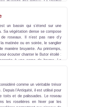
une diversité des milieux. Le Verdier
rte l’eau du Rhône. Les habitants du
n des différents bassins.
e
est un bassin qui s’étend sur une
a. Sa végétation dense se compose
de roseaux. Il n’est pas rare d’y
la matinée ou en soirée, le sanglier
de manière bruyante. Au printemps,
 pour écouter chanter le Butor étoilé :
pparente à une corne de brume. Le
 de la famille des ardéidés (hérons,
s avec de longs doigts.
considéré comme un véritable trésor
Depuis l’Antiquité, il est utilisé pour
de toits et de palissades. Le roseau
ns les roselières en hiver par les