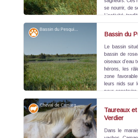
sagneurs. Ces 
se nourrir, de s
L’activité trad
arrêtée depuis 2010 dans les marais du Verdier da
Bassin du Pesquier - ©Juliette Primpier - PNR Camargue
des oiseaux au sein de la roselière du Pesquier.
Faune
Bassin du P
Le bassin situ
Voir l'image en plein écran
bassin de rose
oiseaux d’eau t
hérons, les râ
zone favorable 
leurs nids sur 
pour construire
batraciens) viennent profiter des roseaux du bass
Cheval de Camargue - ©Juliette Primpier - PNR Camargue
Elevage et pastoralisme
Taureaux et
Verdier
Voir l'image en plein écran
Dans le marai
vaches Camar