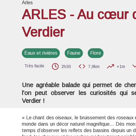
Arles
ARLES - Au cœur d
Verdier
Voir l
Eaux et rivières
Faune
Flore
Très facile
2h30
7,9km
+1m
Une agréable balade qui permet de chemi
l’on peut observer les curiosités qui 
Verdier !
« Le chant des oiseaux, le bruissement des roseaux e
monde dans un décor naturel magnifique... Dès mon ar
temps d’observer les reflets des bassins depuis un d