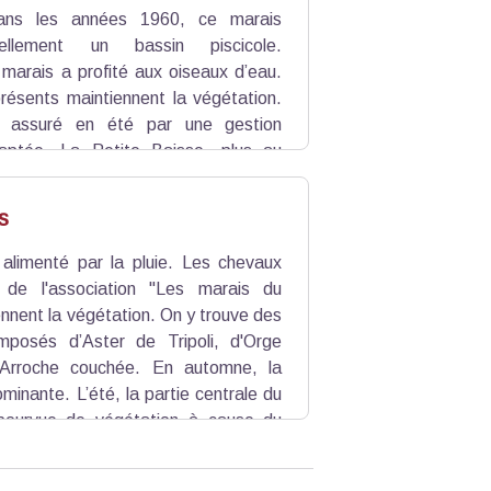
Dans les années 1960, ce marais
iellement un bassin piscicole.
 marais a profité aux oiseaux d’eau.
résents maintiennent la végétation.
 assuré en été par une gestion
daptée. La Petite Baisse, plus au
 de steppe en ont fait une zone
lier, foulques et canards colverts y
s
alimenté par la pluie. Les chevaux
de l'association "Les marais du
ennent la végétation. On y trouve des
mposés d’Aster de Tripoli, d'Orge
'Arroche couchée. En automne, la
ominante. L’été, la partie centrale du
pourvue de végétation à cause du
 et les mouches n’y viennent pas, et
s déparasitants.