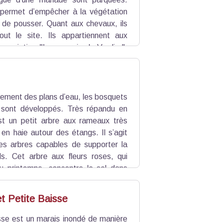
permet d’empêcher à la végétation
 de pousser. Quant aux chevaux, ils
out le site. Ils appartiennent aux
ssociation "Les marais du Verdier".
 les vers intestinaux, utilisés pour
erver les insectes à l’origine de la
hement des plans d’eau, les bosquets
 sont développés. Très répandu en
t un petit arbre aux rameaux très
 en haie autour des étangs. Il s’agit
res arbres capables de supporter la
ols. Cet arbre aux fleurs roses, qui
u printemps, concentre le sel dans
nt ensuite en tombant. Cet arbre aurait
s et angines.
t Petite Baisse
se est un marais inondé de manière