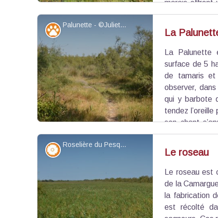
marais offrent 
tient son nom du canal de la Verdière, qui appo
Palunette - ©Juliette Primpier - PNR Camargue
Sambuc et la Tour du Valat participent à la gestio
Faune
La Palunett
La Palunette 
Voir l'image en plein écran
surface de 5 h
de tamaris et 
observer, dans 
qui y barbote 
tendez l’oreille
son chant s’a
Butor étoilé est une espèce d’oiseaux échassier
Roselière du Pesquier - ©Juliette Primpier - PNR Camargue
aigrettes). Il a un cou épais et des pattes courte
Flore
Le roseau
Le roseau est 
Voir l'image en plein écran
de la Camargue. 
la fabrication 
est récolté da