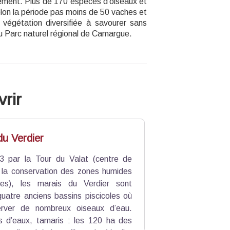
blement. Plus de 170 espèces d’oiseaux et
selon la période pas moins de 50 vaches et
végétation diversifiée à savourer sans
au Parc naturel régional de Camargue.
rir
du Verdier
3 par la Tour du Valat (centre de
 la conservation des zones humides
nes), les marais du Verdier sont
quatre anciens bassins piscicoles où
erver de nombreux oiseaux d’eau.
ns d’eaux, tamaris : les 120 ha des