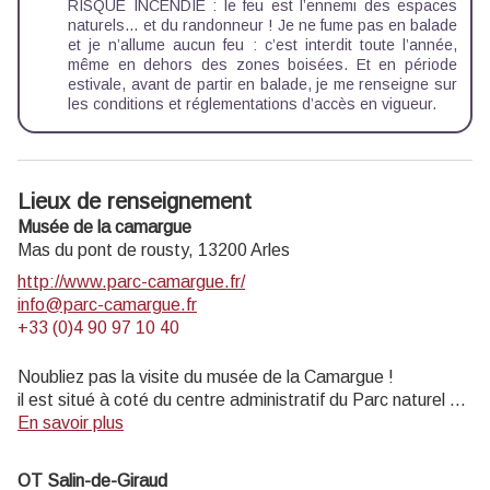
RISQUE INCENDIE : le feu est l’ennemi des espaces
naturels… et du randonneur ! Je ne fume pas en balade
et je n’allume aucun feu : c’est interdit toute l’année,
même en dehors des zones boisées. Et en période
estivale, avant de partir en balade, je me renseigne sur
les
conditions et réglementations d’accès en vigueur
.
Lieux de renseignement
Musée de la camargue
Mas du pont de rousty,
13200
Arles
http://www.parc-camargue.fr/
info@parc-camargue.fr
+33 (0)4 90 97 10 40
Noubliez pas la visite du musée de la Camargue !
il est situé à coté du centre administratif du Parc naturel de
camargue
En savoir plus
OT Salin-de-Giraud