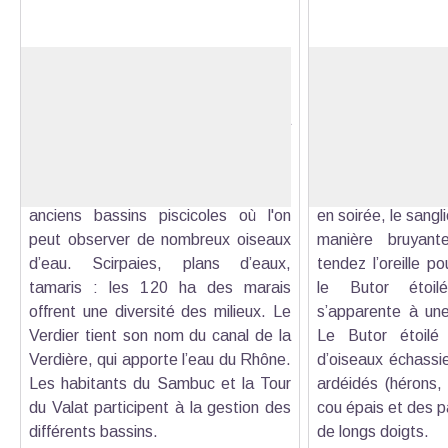
Les marais du Verdier
La Palunette
Acquis en 2003 par la Tour du Valat
La Palunette es
(centre de recherche pour la
s’étend sur une s
Voir l'image en plein écran
conservation des zones humides
végétation dens
méditerranéennes), les marais du
tamaris et de ros
Verdier sont constitués de quatre
rare d’y observer,
anciens bassins piscicoles où l'on
en soirée, le sangl
peut observer de nombreux oiseaux
manière bruyant
d’eau. Scirpaies, plans d’eaux,
tendez l’oreille p
tamaris : les 120 ha des marais
le Butor étoi
offrent une diversité des milieux. Le
s’apparente à un
Verdier tient son nom du canal de la
Le Butor étoilé
Verdière, qui apporte l’eau du Rhône.
d’oiseaux échassie
Les habitants du Sambuc et la Tour
ardéidés (hérons, 
du Valat participent à la gestion des
cou épais et des p
différents bassins.
de longs doigts.