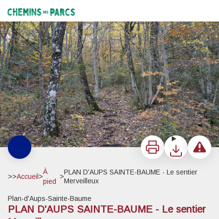
PLAN D'AUPS SAINTE-BAUME - Le sentier Merveilleux
Les couleurs de l'automne du sentier Merveilleux - Andrea Fernandez - PNR Sainte-Baume
Chemins des Parcs
Imprimer
Télécharger
Signaler 
À
PLAN D'AUPS SAINTE-BAUME - Le sentier
>>
Accueil
>
>
Merveilleux
pied
Plan-d'Aups-Sainte-Baume
PLAN D'AUPS SAINTE-BAUME - Le sentier