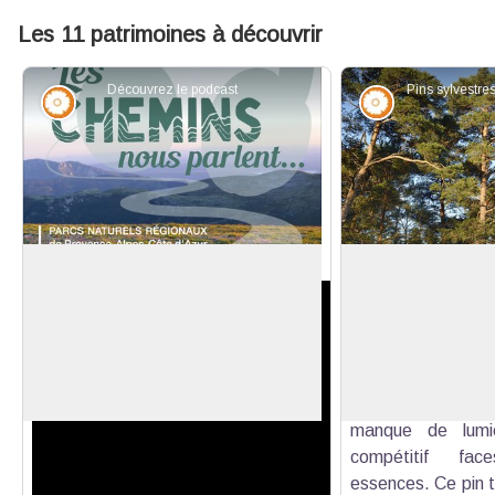
Les 11 patrimoines à découvrir
Découvrez le podcast
Flore
Flore
La Sainte-Baume, forêt sacrée
Le pin sylvestre
Parmi la centaine
dans le monde, le P
Voir l'image en plein écran
plus répandu. Cett
s’adapte à de no
climats mais sa fo
manque de lumi
compétitif fa
essences. Ce pin t