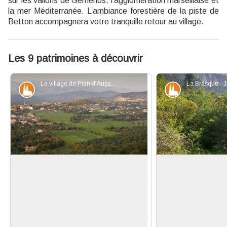
sur les vallons de Gémenos, l’agglomération marseillaise et
la mer Méditerranée. L’ambiance forestière de la piste de
Betton accompagnera votre tranquille retour au village.
Les 9 patrimoines à découvrir
Le village de Plan d'Aups - Hervé Duclos
Patrimoine et histoire
Patrimoine et
Le village de Plan d'Aups
La Brasque, un es
sensible
Pendant plusieurs siècles, la
L’espace naturel 
commune de Plan d’Aups n’est
Voir l'image en plein écran
La Brasque est pr
constituée que de quelques fermes
Départemental du 
disséminées sur le plateau de la
la gestion, la prése