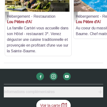
Hébergement - Restauration
Hébergement - Re
Lou Pèbre d'Aï - Plan-d'Aups-Sainte-Baume - Lou Pèbre d'Aï - Plan-d'Aups
Lou Pèbre d'Aï - Plan-
Lou Pèbre d'Aï
Lou Pèbre d'Aï
La famille Cartéri vous accueille dans
Au coeur du massi
son Hôtel - restaurant 3*. Venez
Baume. Chef maitr
déguster une cuisine traditionnelle et
provençale en profitant d'une vue sur
la Sainte-Baume.
Informations complémentaires
Voir la carte