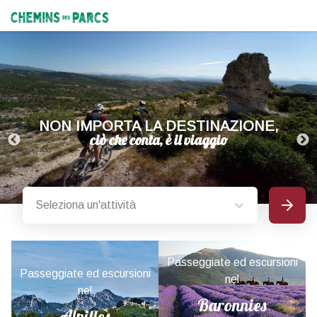
Chemins des Parcs
NON IMPORTA LA DESTINAZIONE,
Seleziona un'attività
Ricerca
I parchi naturali della Provence-Alpes-Côte d'Azur
Passeggiate ed escursioni
Passeggiate ed escursioni
nel
nel
Baronnies
Alpilles