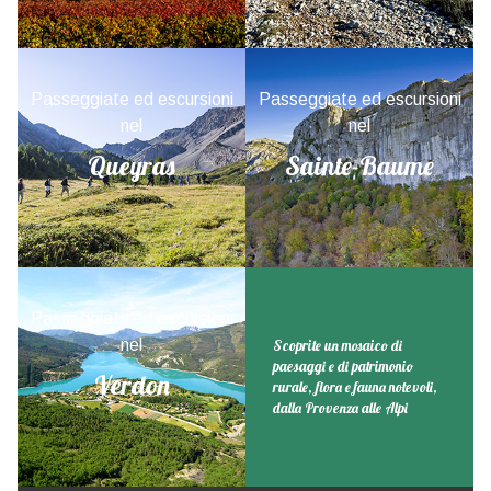
Passeggiate ed escursioni
Passeggiate ed escursioni
nel
nel
Queyras
Sainte-Baume
Passeggiate ed escursioni
nel
Scoprite un mosaico di
paesaggi e di patrimonio
Verdon
rurale, flora e fauna notevoli,
dalla Provenza alle Alpi