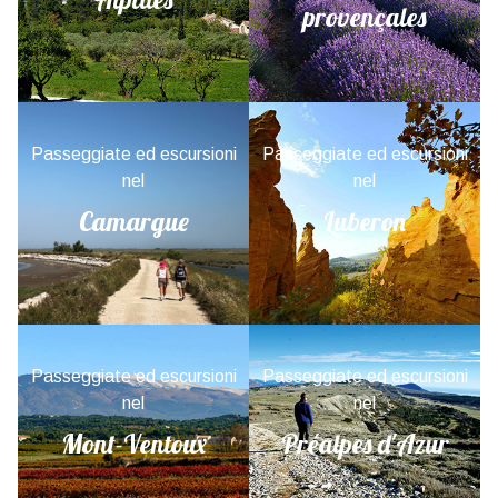
provençales
Passeggiate ed escursioni
Passeggiate ed escursioni
nel
nel
Camargue
Luberon
Passeggiate ed escursioni
Passeggiate ed escursioni
nel
nel
Mont-Ventoux
Préalpes d'Azur