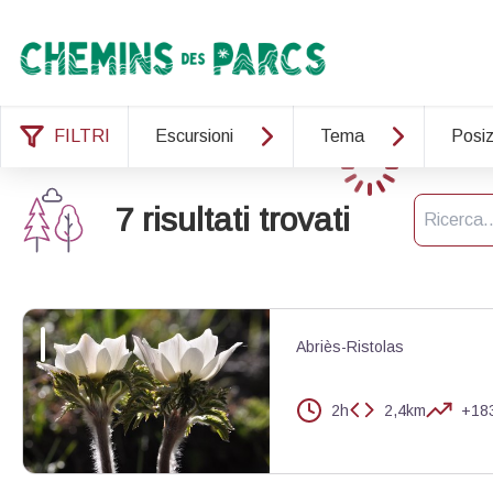
Chemins des Parcs
FILTRI
Escursioni
Tema
Posiz
Caricamento
Ricerca
7 risultati trovati
Abriès-Ristolas
2h
2,4km
+18