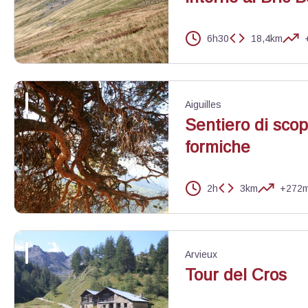
6h30
18,4km
Berger surveillant son troupeau - Benjamin Musella - PNR Queyr
Aiguilles
Sentiero di scope
formiche
2h
3km
+272
Les dessous d'un pin Sylvestre - Benjamin Musella - PNR Queyra
Arvieux
Tour del Cros