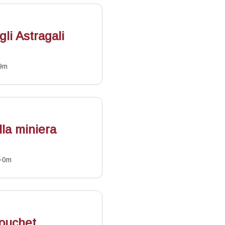
gli Astragali
9m
lla miniera
+0m
Bouchet