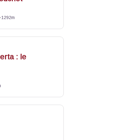
+1292m
as
rta : le
m
s