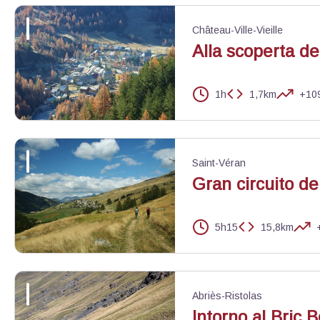
Anemone - Alain Bloc - PNR Queyras
Château-Ville-Vieille
Alla scoperta de
1h
1,7km
+10
Château-Ville-Vieille - ©Benjamin Musella - PNR Queyras
Saint-Véran
Gran circuito de
5h15
15,8km
Arrivée sur Saint Véran - Benjamin Musella - PNR Queyras
Abriès-Ristolas
Intorno al Bric 