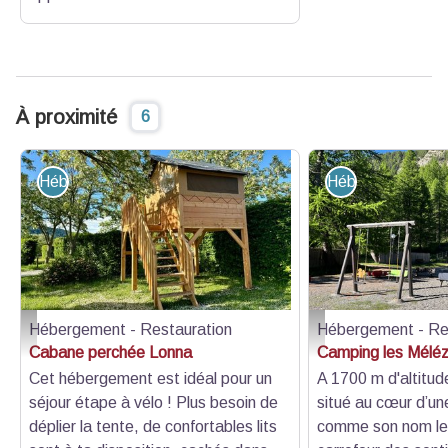
À proximité
6
Hébergement - Restauration
Hébergement - R
Hébergement - Restauration
Hébergement - Re
photo - Camping les mélèzes
photo - Camping les mé
Cabane perchée Lonna
Camping les Mélé
Cet hébergement est idéal pour un
A 1700 m d'altitud
séjour étape à vélo ! Plus besoin de
situé au cœur d’un
déplier la tente, de confortables lits
comme son nom le 