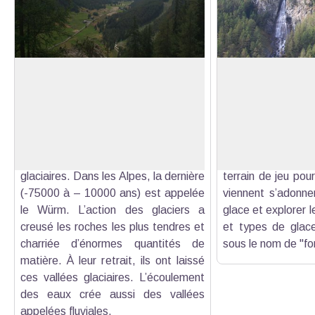
Vallée glaciaire du Tronchet
Cascade de la Pis
De temps en temps la forêt
Avec ses 280 m
s’éclaircie pour nous offrir une vue
cascade de la P
Voir l'image en plein écran
aérienne sur la vallée. Les vallées
grande du Queyras
dites en U ou en auge ont été
humide rafraîch
formées durant les périodes
tandis qu’en hive
glaciaires. Dans les Alpes, la dernière
terrain de jeu pour
(-75000 à – 10000 ans) est appelée
viennent s’adonne
le Würm. L’action des glaciers a
glace et explorer l
creusé les roches les plus tendres et
et types de glace
charriée d’énormes quantités de
sous le nom de "f
matière. À leur retrait, ils ont laissé
ces vallées glaciaires. L’écoulement
des eaux crée aussi des vallées
appelées fluviales.