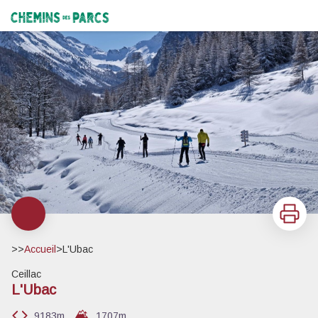
L'Ubac
©N.LANCELOT_OTGQ
Chemins des Parcs
Imprimer
>>
Accueil
>
L'Ubac
Ceillac
L'Ubac
9183m
1707
m