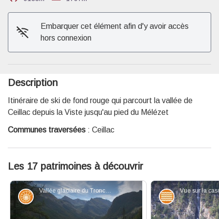
Voir l'image en plein écran
Embarquer cet élément afin d'y avoir accès
hors connexion
Description
Itinéraire de ski de fond rouge qui parcourt la vallée de
Ceillac depuis la Viste jusqu'au pied du Mélézet
Communes traversées
:
Ceillac
Les 17 patrimoines à découvrir
Vallée glaciaire du Tronchet - Benjamin Musella - PNR Queyras
Géologie
Eaux et riviè