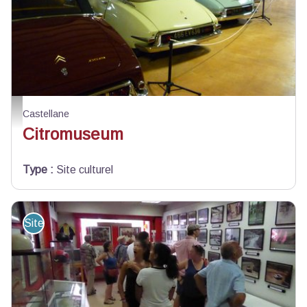
Les DS - ©Citromuseum
Castellane
Citromuseum
Type
:
Site culturel
Site de visite