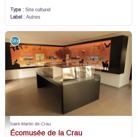
Type
:
Site culturel
Label
:
Autres
Site de visite
Ecomusée de la Crau - Axel Wolff-CEN PACA
Saint-Martin-de-Crau
Écomusée de la Crau