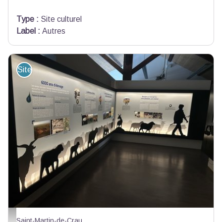
Type
:
Site culturel
Label
:
Autres
Site de visite
Ecomusée de la Crau-Maison de la Crau_Saint-Martin-de-Crau - accm touri
Saint-Martin-de-Crau