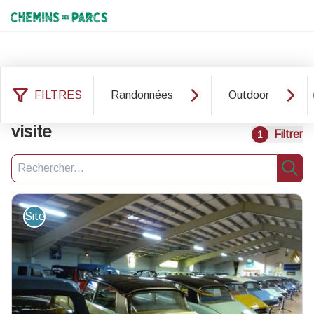
Chemins des Parcs
FILTRES
Randonnées
Outdoor
207 résultats services : Site de
visite
Filtrer
1
Recherche
Rech
Site de visite