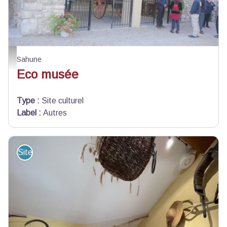
Vue extérieure du musée - JMB
Sahune
Eco musée
Type
:
Site culturel
Label
:
Autres
Site de visite