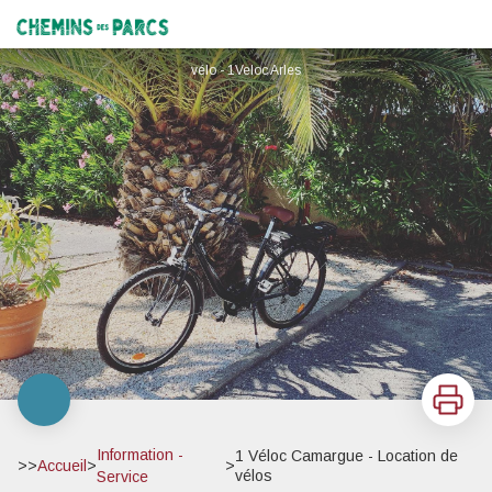
1 Véloc Camargue - Location de vélos
Chemins des Parcs
vélo - 1Veloc Arles
Imprimer
Information -
1 Véloc Camargue - Location de
>>
Accueil
>
>
vélos
Service