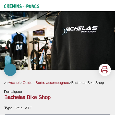
Bachelas Bike Shop
Chemins des Parcs
Imprimer
>>
Accueil
>
Guide - Sortie accompagnée
>
Bachelas Bike Shop
Forcalquier
Bachelas Bike Shop
Voir l'image en plein écran
Type :
Vélo, VTT