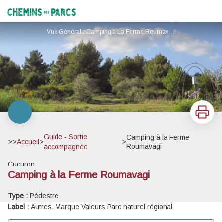
Camping à la Ferme Roumavagi
Chemins des Parcs
Vue Générale Camping à La Ferme Roumavagi - Droits gérés Netta Müller
Imprimer
Guide - Sortie
Camping à la Ferme
>>
Accueil
>
>
Roumavagi
accompagnée
Voir l'image en plein écran
Cucuron
Camping à la Ferme Roumavagi
Type :
Pédestre
Label :
Autres, Marque Valeurs Parc naturel régional