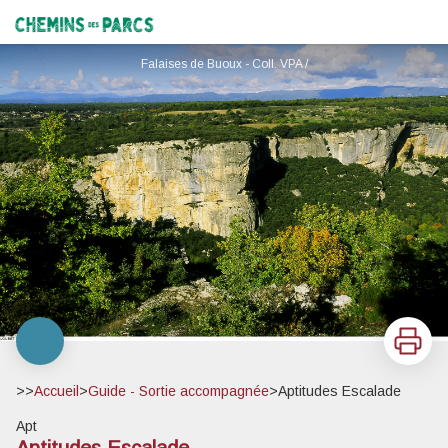
Aptitudes Escalade
Chemins des Parcs
Falaises de Buoux - Coll. VPA /
Imprimer
>>
Accueil
>
Guide - Sortie accompagnée
>
Aptitudes Escalade
Apt
Aptitudes Escalade