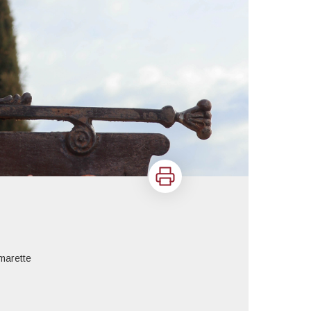
Imprimer
marette