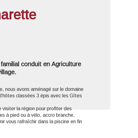
arette
'image en plein écran
amilial conduit en Agriculture
llage.
ce, nous avons aménagé sur le domaine
d’hôtes classées 3 épis avec les Gîtes
isiter la région pour profiter des
s à pied ou à vélo, accro branche,
ir vous rafraîchir dans la piscine en fin