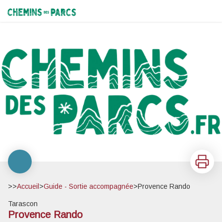
Provence Rando
Chemins des Parcs
Imprimer
>>
Accueil
>
Guide - Sortie accompagnée
>
Provence Rando
Tarascon
Provence Rando