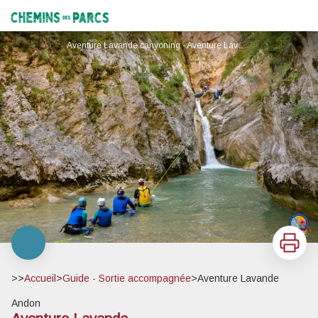
Aventure Lavande
Chemins des Parcs
Aventure Lavande canyoning - Aventure Lavande
Imprimer
>>
Accueil
>
Guide - Sortie accompagnée
>
Aventure Lavande
Andon