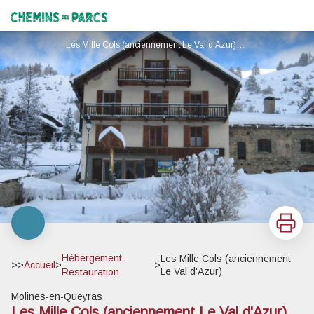
Les Mille Cols (anciennement Le Val d'Azur)
Chemins des Parcs
Les Mille Cols (anciennement Le Val d'Azur)_Molines-en-Queyras
Imprimer
Hébergement -
Les Mille Cols (anciennement
>>
Accueil
>
>
Le Val d'Azur)
Restauration
Molines-en-Queyras
Les Mille Cols (anciennement Le Val d'Azur)