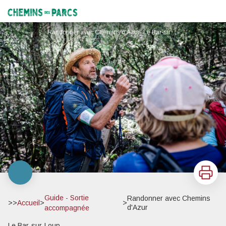
Randonner avec Chemins d'Azur
Chemins des Parcs
Randonner avec Chemins d'Azur_Le Bar-sur-Loup - Ellen Teurling
Imprimer
Guide - Sortie
Randonner avec Chemins
>>
Accueil
>
>
d'Azur
accompagnée
Le Bar-sur-Loup