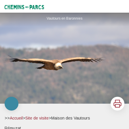
Maison des Vautours
Chemins des Parcs
Vautours en Baronnies
Imprimer
>>
Accueil
>
Site de visite
>
Maison des Vautours
Rémuzat