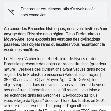
Embarquer cet élément afin d'y avoir accès
hors connexion
Au coeur des Baronnies historiques, nous vous invitons à un
Voir l'image en plein écran
voyage dans l'Histoire de la région. De la Préhistoire au
Moyen-Âge, sont exposés les vestiges des civilisations
passées. Des objets rares ou insolites vous raconteront la
vie de nos ancêtres.
Le Musée d'Archéologie et d'Histoire de Nyons et des
Baronnies présente des objets et reconstitutions (grandeur
nature), vestiges des civilisations ayant vécues dans notre
région. De la Préhistoire ancienne (Paléolithique moyen [-
35 000 ans av. J.-C.] au Moyen-Âge [XIIIe-XVe s], les
objets exposés dans nos vitrines vous raconteront la vie de
nos ancêtres. L'exposition suit le "fil rouge" : la cuisine et
les échanges dans les Baronnies. L'évocation du "plus
vieux village de Nyons" découvert lors des fouilles en 2001
atteste de la présence d'un groupe d'agriculteurs
chasséens au bord de l'Eygues il y a environ 5500 ans. Que