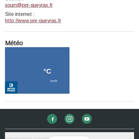
soum@pnr-queyras.fr
Site internet
:
http://www.pnr-queyras.fr
Météo