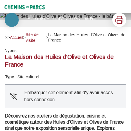
La Maison des Huiles d’Olive et Olives de France
Chemins des Parcs
Imprimer
Maison des Huiles d'Olive et Olives de France - le bâtiment - Alise Long
Voir l'image en plein écran
Site de
La Maison des Huiles d’Olive et Olives de
>>
Accueil
>
>
France
visite
Nyons
La Maison des Huiles d’Olive et Olives de
France
Type :
Site culturel
Embarquer cet élément afin d'y avoir accès
hors connexion
Découvrez nos ateliers de dégustation, cuisine et
cosmétique autour des Huiles d’Olives et Olives de France
ainsi que notre exposition sensorielle unique. Explorez