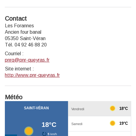
Contact
Les Forannes
Ancien four banal
05350 Saint-Véran
Tél. 04 92 46 88 20
Courriel
:
pnrq@pnr-queyras.fr
Site internet
:
http://www.pnr-queyras.fr
Météo