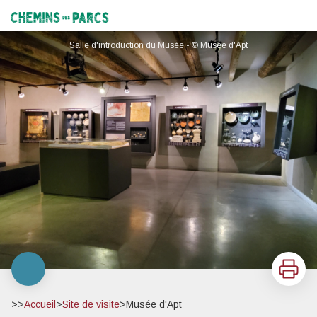
Musée d'Apt
Chemins des Parcs
Salle d'introduction du Musée - © Musée d'Apt
Imprimer
>>
Accueil
>
Site de visite
>
Musée d'Apt