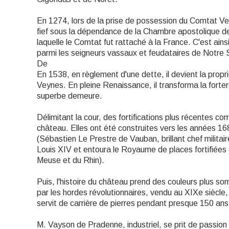
En 1274, lors de la prise de possession du Comtat Ven
fief sous la dépendance de la Chambre apostolique d
laquelle le Comtat fut rattaché à la France. C'est ainsi
parmi les seigneurs vassaux et feudataires de Notre 
De
En 1538, en règlement d'une dette, il devient la propr
Veynes. En pleine Renaissance, il transforma la fortere
superbe demeure.
Délimitant la cour, des fortifications plus récentes 
château. Elles ont été construites vers les années 16
(Sébastien Le Prestre de Vauban, brillant chef militair
Louis XIV et entoura le Royaume de places fortifiées en
Meuse et du Rhin).
Puis, l'histoire du château prend des couleurs plus s
par les hordes révolutionnaires, vendu au XIXe siècle, 
servit de carrière de pierres pendant presque 150 ans
M. Vayson de Pradenne, industriel, se prit de passion 