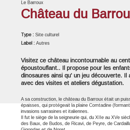
Le Barroux
Château du Barrou
Voir l
Type :
Site culturel
Label :
Autres
Visitez ce château incontournable au cen
époustouflant.. Il propose pour les enfant
dinosaures ainsi qu' un jeu découverte. Il a
avec des visites et ateliers dégustation.
A sa construction, le château du Barroux était un puis
épaisses, qui protégeait la plaine Comtadine (formant
invasions sarrasines et italiennes.
Il fut le siège de la seigneurie qui, du XIIe au XVe si
des Baux, de Budos, de Ricavi, de Peyre, de Cardailla
Gigondas et de Noret.