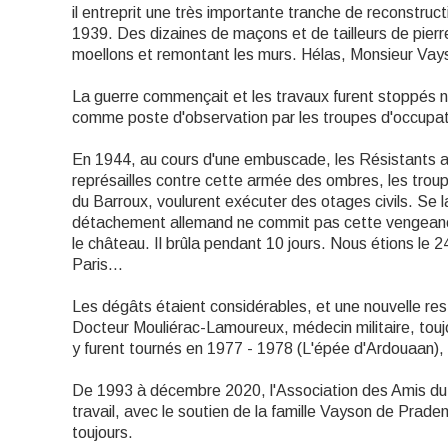
il entreprit une très importante tranche de reconstruc
1939. Des dizaines de maçons et de tailleurs de pierre o
moellons et remontant les murs. Hélas, Monsieur Vay
La guerre commençait et les travaux furent stoppés net.
comme poste d'observation par les troupes d'occupa
En 1944, au cours d'une embuscade, les Résistants a
représailles contre cette armée des ombres, les troup
du Barroux, voulurent exécuter des otages civils. Se l
détachement allemand ne commit pas cette vengeance,
le château. Il brûla pendant 10 jours. Nous étions le 24
Paris...
Les dégâts étaient considérables, et une nouvelle res
Docteur Mouliérac-Lamoureux, médecin militaire, toujo
y furent tournés en 1977 - 1978 (L'épée d'Ardouaan),
De 1993 à décembre 2020, l'Association des Amis du 
travail, avec le soutien de la famille Vayson de Prade
toujours.