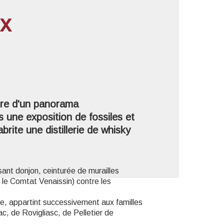
x
'image en plein écran
tre d'un panorama
s une exposition de fossiles et
brite une distillerie de whisky
sant donjon, ceinturée de murailles
 le Comtat Venaissin) contre les
ècle, appartint successivement aux familles
c, de Rovigliasc, de Pelletier de