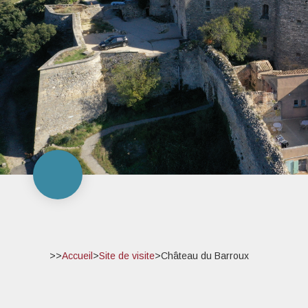
>>
Accueil
>
Site de visite
>
Château du Barroux