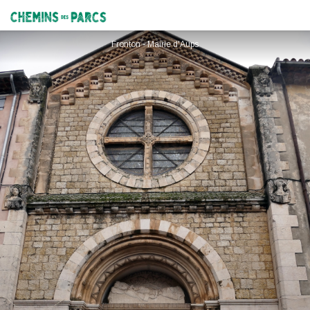
Musée Simon Segal
Chemins des Parcs
Fronton - Mairie d'Aups