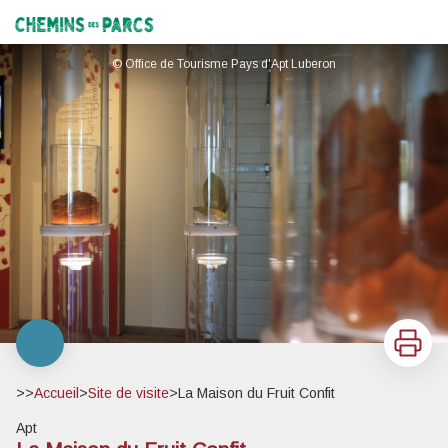
La Maison du Fruit Confit
Chemins des Parcs
© Office de Tourisme Pays d'Apt Luberon
Imprimer
>>
Accueil
>
Site de visite
>
La Maison du Fruit Confit
Apt