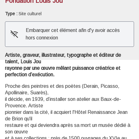
Fondation Louis Jou
Type :
Site culturel
Voir l'image en plein écran
Embarquer cet élément afin d'y avoir accès
hors connexion
Artiste, graveur, illustrateur, typographe et éditeur de
talent, Louis Jou
rayonne par une œuvre mêlant puissance créatrice et
perfection d’exécution.
Proche des peintres et des poètes (Derain, Picasso,
Apollinaire, Suarès),
il décide, en 1939, d’installer son atelier aux Baux-de-
Provence. Artiste
pionnier dans la cité, il acquiert l'Hôtel Renaissance Jean
de Brion qu'il
restaure et qui deviendra après sa mort un musée dédié à
son œuvre
et à ses collections : près de 1500 ouvrages du XVIe au