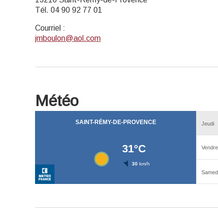
Tél. 04 90 92 77 01
Courriel
:
jmboulon@aol.com
Météo