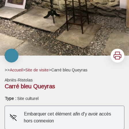
Imprimer
>>
Accueil
>
Site de visite
>
Carré bleu Queyras
Abriès-Ristolas
Carré bleu Queyras
Type :
Site culturel
Embarquer cet élément afin d'y avoir accès
hors connexion