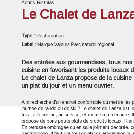
Abriès-Ristolas
Le Chalet de Lanz
Voir l
Type :
Restauration
Label :
Marque Valeurs Parc naturel régional
Des entrées aux gourmandises, tous nos 
cuisine en favorisant les produits locaux 
Le chalet de Lanza propose de la cuisine m
un plat du jour et un menu ouvrier.
A la recherche d'un endroit confortable où mettre les 
journée de rando ou de ski ? Le chalet de Lanza est le 
fois : à la cuisine, au service, et même à ton écoute. I
propose de bons petits plats de produits locaux. Rien q
En terrasse ombragée ou en salle joliment décorée, ce
gastronomie. Il faut gouter ses glaces artisanales ou