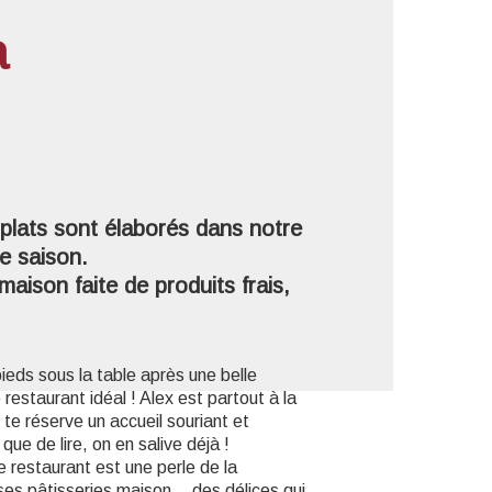
a
'image en plein écran
plats sont élaborés dans notre
de saison.
aison faite de produits frais,
pieds sous la table après une belle
restaurant idéal ! Alex est partout à la
l te réserve un accueil souriant et
ue de lire, on en salive déjà !
 restaurant est une perle de la
 ses pâtisseries maison… des délices qui