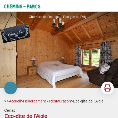
Eco-gîte de l'Aigle
Chemins des Parcs
Chambre de l'éco-gîte - Eco-gîte de l'Aigle
Imprimer
>>
Accueil
>
Hébergement - Restauration
>
Eco-gîte de l'Aigle
Ceillac
Eco-gîte de l'Aigle