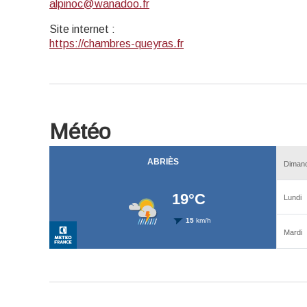
alpinoc@wanadoo.fr
Site internet
:
https://chambres-queyras.fr
Météo