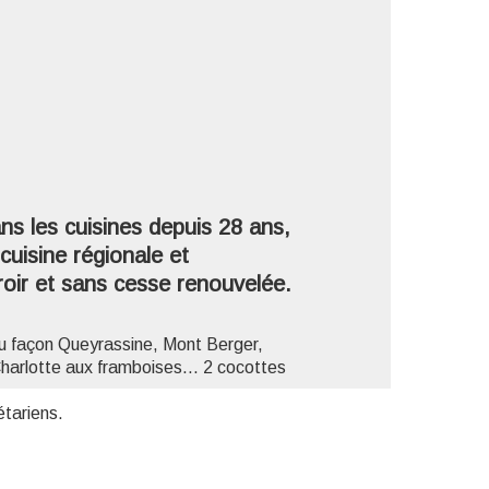
'image en plein écran
ns les cuisines depuis 28 ans,
cuisine régionale et
roir et sans cesse renouvelée.
u façon Queyrassine, Mont Berger,
harlotte aux framboises... 2 cocottes
étariens.