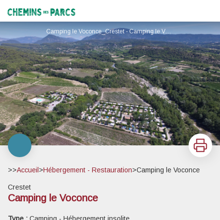
Camping le Voconce
Chemins des Parcs
Camping le Voconce_Crestet - Camping le Voconce
Imprimer
>>
Accueil
>
Hébergement - Restauration
>
Camping le Voconce
Crestet
Camping le Voconce
Voir l'image en plein écran
Type :
Camping - Hébergement insolite