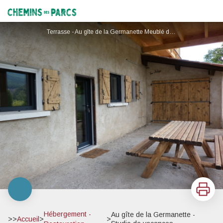
Au gîte de la Germanette - Studio de vacances
Chemins des Parcs
Terrasse - Au gîte de la Germanette Meublé de tourisme à Serres
Imprimer
Hébergement -
Au gîte de la Germanette -
>>
Accueil
>
>